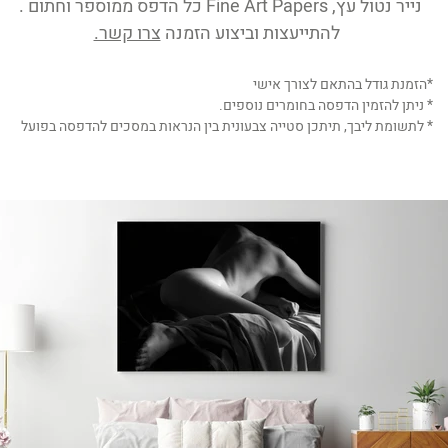
נייר נטול עץ, Fine Art Papers כל הדפס ממוספר וחתום .
להתייעצות וביצוע הזמנה
צרו קשר.
*הזמנת גודל בהתאם לצורך אישי
* ניתן להזמין הדפסה בחומרים נוספים.
* לתשומת ליבך, תיתכן סטייה צבעונית בין הנראות במסכים להדפסה בפועל